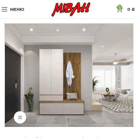
0
МЕНЮ
0
₴
Натисніть, щоб збільшити