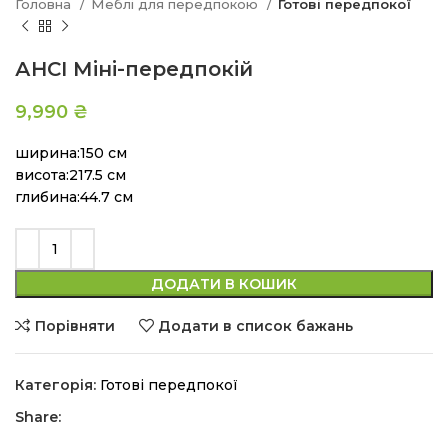
Головна
Меблі для передпокою
Готові передпокої
АНСІ Міні-передпокій
9,990
₴
ширина:150 см
висота:217.5 см
глибина:44.7 см
ДОДАТИ В КОШИК
Порівняти
Додати в список бажань
Категорія:
Готові передпокої
Share: