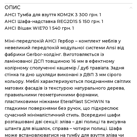
ОПИС
АНСІ Тумба для взуття KOM2K 3 300 грн. 1
АНСІ Шафа-надставка REG2D1S 5 150 грн. 1
АНСІ Вішак WIE70 1 540 грн. 1
Міні-передпокій АНСІ Гербор – комплект меблів у
невеликий передпокій модульної системи Ansi від
фабрики Gerbor-холдiнг. Виготовляється із
ламінованої ДСП товщиною 16 мм в ефектному
колірному сполученні кашемір / дуб травіата. Задня
стінка та дно шухляди виконані з ДВП 3 мм сірого
кольору. Меблі характеризуються поєднанням світлих
матових фасадів із текстурою натурального дерева,
правильними геометричними формами,
пластиковими ніжками EteraPlast SCHWIN та
гладкими поверхнями без ручок, що підкреслює
сучасний мінімалістичний стиль. Всередині шафи
розташовані дві секції: зліва – дві полиці та висувна
штанга для вішалок, справа – чотири полиці. Шафа
може встановлюватися на тумбу для взуття зліва чи