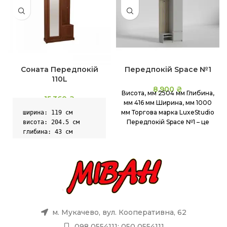
Соната Передпокій
Передпокій Space №1
110L
8,900
₴
Висота, мм 2504 мм Глибина,
15,360
₴
мм 416 мм Ширина, мм 1000
мм Торгова марка LuxeStudio
ширина: 119 см 

Передпокій Space №1 – це
висота: 204.5 см 

глибина: 43 см 

колір: каштан
м. Мукачево, вул. Кооперативна, 62
098 0554111; 050 0554111