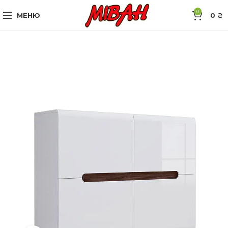
0
МЕНЮ
0
₴