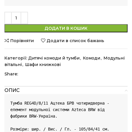
ДОДАТИ В КОШИК
Порівняти
Додати в список бажань
Категорії:
Дитячі комоди й тумби
,
Комоди
,
Модульні
вітальні
,
Шафи книжкові
Share:
ОПИС
Тумба REG4D/8/11 Ацтека БРВ чотиридверна - 
елемент модульної системи Azteca BRW від 
фабрики BRW-Україна.

Розміри: шир. / Вис. / Гл. - 105/84/41 см.
