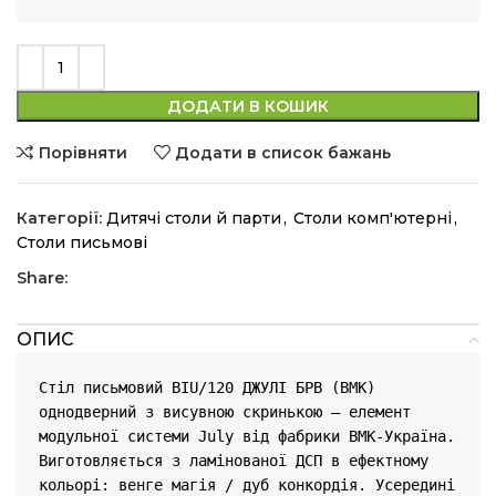
ДОДАТИ В КОШИК
Порівняти
Додати в список бажань
Категорії:
Дитячі столи й парти
,
Столи комп'ютерні
,
Столи письмові
Share:
ОПИС
Стіл письмовий BIU/120 ДЖУЛІ БРВ (ВМК) 
однодверний з висувною скринькою – елемент 
модульної системи July від фабрики ВМК-Україна. 
Виготовляється з ламінованої ДСП в ефектному 
кольорі: венге магія / дуб конкордія. Усередині 