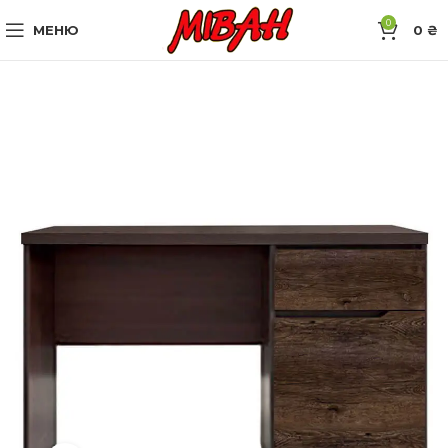
0
МЕНЮ
0
₴