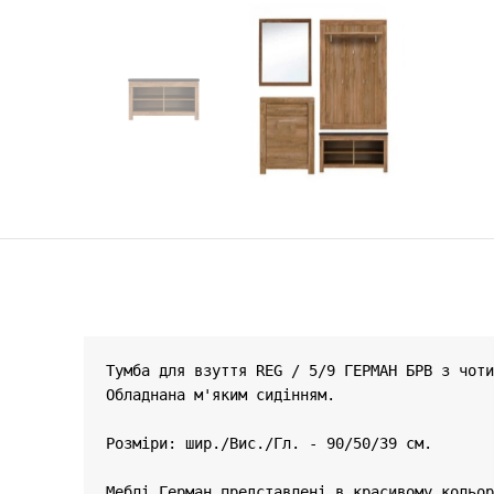
Тумба для взуття REG / 5/9 ГЕРМАН БРВ з чоти
Обладнана м'яким сидінням.

Розміри: шир./Вис./Гл. - 90/50/39 см.

Меблі Герман представлені ​​в красивому коль