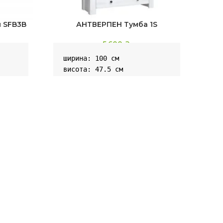
я SFB3B
АНТВЕРПЕН Тумба 1S
5,600
₴
ширина: 100 см

ши
висота: 47.5 см

ви
глибина: 41 см
гл