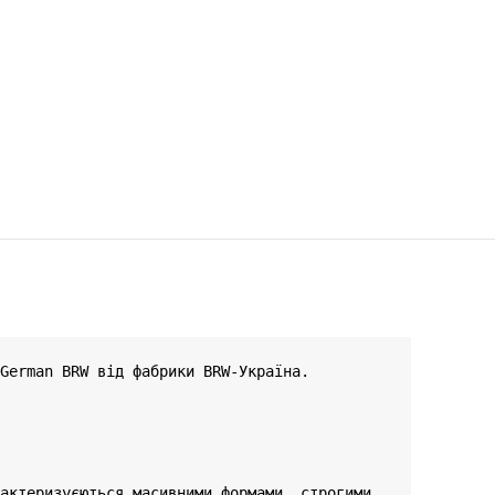
German BRW від фабрики BRW-Україна. 
актеризуєються масивними формами, строгими 