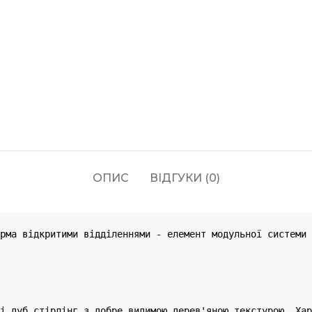
ОПИС
ВІДГУКИ (0)
рма відкритими відділеннями - елемент модульної системи 
орі дуб стірлінг з добре видимою дерев'яною текстурою. Хар