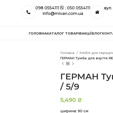
098 0554111
; 050 0554111
вул
info@mivan.com.ua
ГОЛОВНА
КАТАЛОГ ТОВАРІВ
АКЦІЇ
БЛОГ
КОНТ
Головна
Меблі для перед
ГЕРМАН Тумба для взуття REG
ГЕРМАН Тум
/ 5/9
5,490
₴
ширина: 90 см