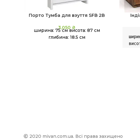
Порто Тумба для взуття SFB 2B
Інд
3,050
₴
ширина: 75 см висота: 87 см
шири
глибина: 18.5 см
висо
глиб
2020 mivan.com.ua. Всі права захищено