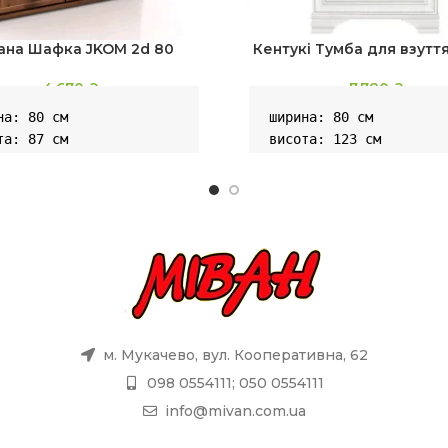
іана Шафка JKOM 2d 80
Кентукі Тумба для взутт
4,670
₴
7,780
₴
на: 80 см

ширина: 80 см

та: 87 см

висота: 123 см

ина: 40 см
глибина: 19.5 см
м. Мукачево, вул. Кооперативна, 62
098 0554111; 050 0554111
info@mivan.com.ua