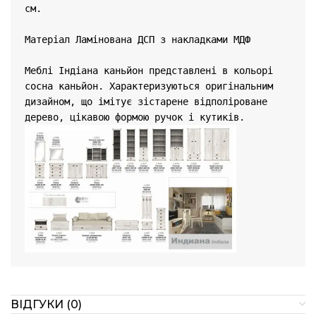
см.

Матеріал 
Ламінована ДСП з накладками МДФ
Меблі Індіана каньйон представлені ​​в кольорі 
сосна каньйон. Характеризуються оригінальним 
дизайном, що імітує зістарене відполіроване 
ВІДГУКИ (0)