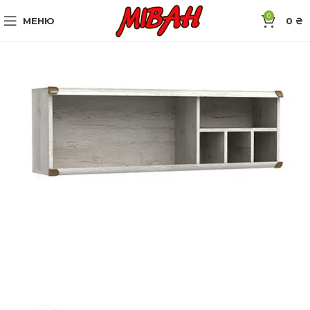
0
МЕНЮ
0
₴