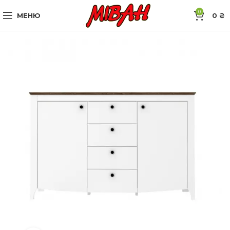
0
МЕНЮ
0
₴