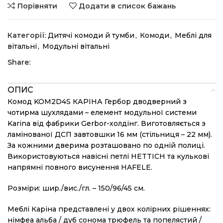
Порівняти
Додати в список бажань
Категорії:
Дитячі комоди й тумби
,
Комоди
,
Меблі для
вітальні
,
Модульні вітальні
Share:
ОПИС
Комод KOM2D4S КАРІНА Гербор дводверний з
чотирма шухлядами – елемент модульної системи
Karina від фабрики Gerbor-холдiнг. Виготовляється з
ламінованої ДСП завтовшки 16 мм (стільниця – 22 мм).
За кожними дверима розташовано по одній полиці.
Використовуються навісні петлі HETTICH та кулькові
напрямні повного висунення HAFELE.
Розміри: шир./вис./гл. – 150/96/45 см.
Меблі Каріна представлені у двох колірних рішеннях:
німфеа альба / дуб сонома трюфель та попелястий /