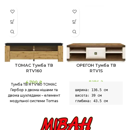
ТОМАС Тумба ТВ
ОРЕГОН Тумба ТВ
RTV160
RTV1S
4,700
₴
7,176
₴
Тумба ТВ RTV160 ТОМАС
Гербор з двома нішами та
ширина: 136.5 см

двома шухлядами – елемент
висота: 39 см

модульної системи Tomas
глибина: 43.5 см
від фабрики Gerbor-холдiнг.
Виготовляється