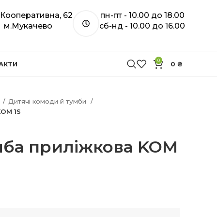
. Кооперативна, 62
пн-пт - 10.00 до 18.00
м.Мукачево
сб-нд - 10.00 до 16.00
0
АКТИ
0
₴
ї
Дитячі комоди й тумби
KOM 1S
мба приліжкова KOM