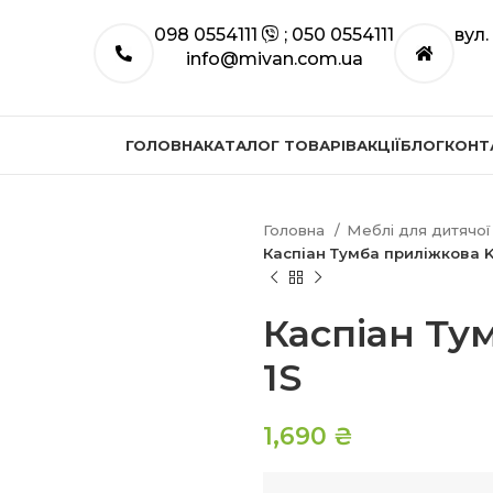
098 0554111
; 050 0554111
вул
info@mivan.com.ua
ГОЛОВНА
КАТАЛОГ ТОВАРІВ
АКЦІЇ
БЛОГ
КОНТ
Головна
Меблі для дитячо
Каспіан Тумба приліжкова 
Каспіан Ту
1S
1,690
₴