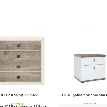
ОЕН 2 Комод KOM4S
ТІНА Тумба приліжкова
8,470
₴
3,250
₴
: 103.5 см висота: 93.5 см