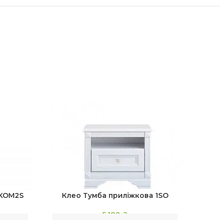
 KOM2S
Клео Тумба приліжкова 1SO
К
5,180
₴