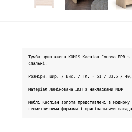
Тумба приліжкова KOM1S Каспіан Сонома БРВ з 
спальні.

Розміри: шир. / Вис. / Гл. - 51 / 33,5 / 40,
Матеріал 
Ламінована ДСП з накладками МДФ
Меблі Каспіан sonoma представлені ​​в модном
геометричними формами і оригінальними фасада