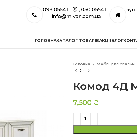
098 0554111
; 050 0554111
вул
info@mivan.com.ua
ГОЛОВНА
КАТАЛОГ ТОВАРІВ
АКЦІЇ
БЛОГ
КОНТ
Головна
Меблі для спальні
Комод 4Д 
7,500
₴