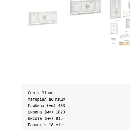
Серія Мілан

Матеріал ДСП\МДФ

Глибина (мм) 463

Ширина (мм) 1823

Висота (мм) 815

Гарантія 18 міс