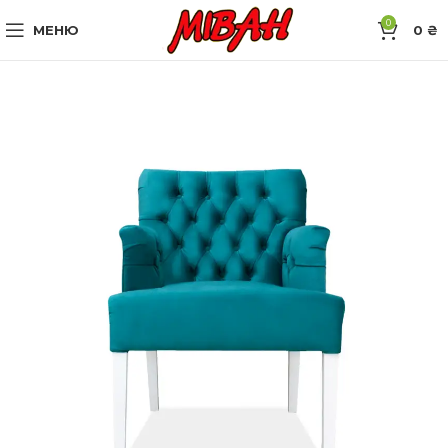
0
МЕНЮ
0
₴