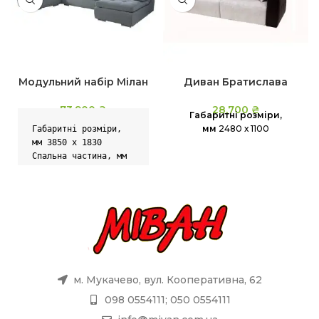
Модульний набір Мілан
Диван Братислава
73,900
₴
28,700
₴
Габаритні розміри,
мм
2480 х 1100
Габаритні розміри, 
мм 3850 х 1830

Спальна частина, мм 
3420 х 1400
м. Мукачево, вул. Кооперативна, 62
098 0554111; 050 0554111