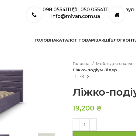
098 0554111
; 050 0554111
вул
info@mivan.com.ua
ГОЛОВНА
КАТАЛОГ ТОВАРІВ
АКЦІЇ
БЛОГ
КОНТ
Головна
Меблі для спальні
Ліжко-подіум Лідер
Ліжко-поді
19,200
₴