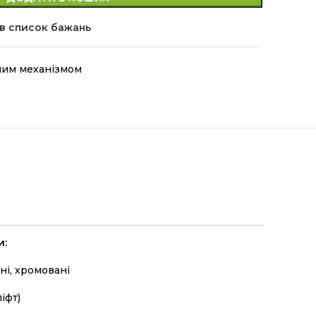
в список бажань
ним механізмом
и:
ні, хромовані
іфт)