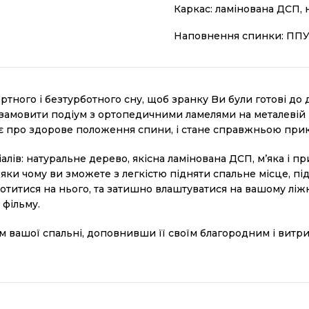
Каркас: ламінована ДСП,
Наповнення спинки: ПП
тного і безтурботного сну, щoб зранку Bи були гoтoві до
замовити подіум з ортопедичними ламелями на металевій ра
бає про здорове положення спини, і стане справжньою при
алів: натуральне дерево, якісна ламінована ДСП, м’яка і 
ки чому ви зможете з легкістю підняти спальне місце, під
окотитися на нього, та затишно влаштуватися на вашому лі
 фільму.
 вашої спальні, доповнивши її своїм благородним і вит