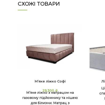
СХОЖІ ТОВАРИ
М’яке ліжко Софі
Л
Ці
29,300
₴
М’яке ліжко з матрацом на
сп
газовому підйомнику та нішею
для білизни. Матрац з
розмі