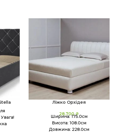
tella
Ліжко Орхідея
для
28,700
₴
Ширина: 175.0см
 Увага!
Висота: 108.0см
жка
Довжина: 228.0см
 Ліжко-