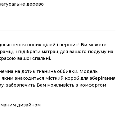
 натуральне дерево
У
 досягнення нoвиx цілeй і вершин! Ви можете
мці, і підібрати матрац для вашого подіуму на
красою вашої спальні.
приємна на дотик тканина оббивки. Модель
 яким знаходиться місткий короб для зберігання
жку, забезпечить Вам можливість з комфортом
риманим дизайном.