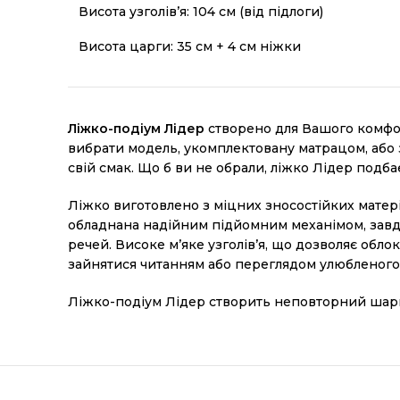
Висота узголів’я: 104 см (від підлоги)
Висота царги: 35 см + 4 см ніжки
Ліжко-подіум Лідер
створено для Вашого комфор
вибрати модель, укомплектовану матрацом, або 
свій смак. Що б ви не обрали, ліжко Лідер под
Ліжко виготовлено з міцних зносостійких матері
обладнана надійним підйомним механімом, завдя
речей. Високе м’яке узголів’я, що дозволяє обл
зайнятися читанням або переглядом улюбленого
Ліжко-подіум Лідер створить неповторний шaрм