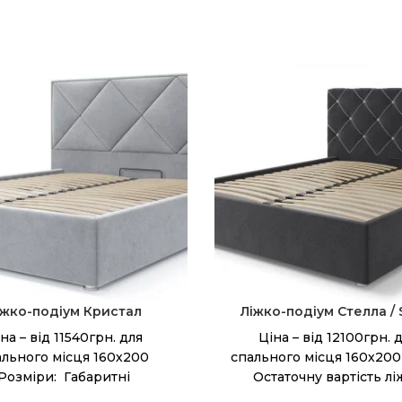
іжко-подіум Кристал
Ліжко-подіум Стелла / S
на – від 11540грн. для
Ціна – від 12100грн. 
ального місця 160х200
спального місця 160х200
Розміри: Габаритні
Остаточну вартість лі
ри: 155/175/195/215х217 см
уточнюйте у менеджера.