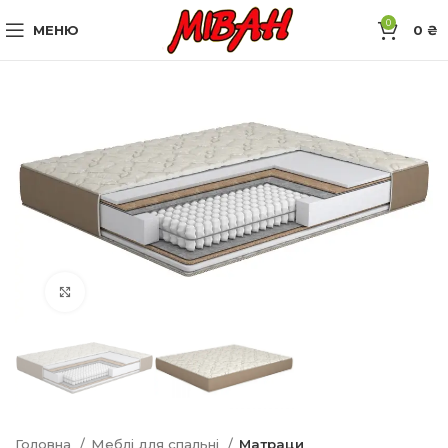
0
МЕНЮ
0
₴
Натисніть, щоб збільшити
Головна
Меблі для спальні
Матраци