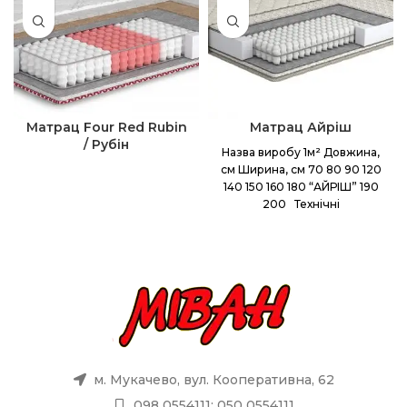
Матрац Four Red Rubin
Матрац Айріш
/ Рубін
Назва виробу 1м² Довжина,
см Ширина, см 70 80 90 120
140 150 160 180 “АЙРІШ” 190
200 Технічні
м. Мукачево, вул. Кооперативна, 62
098 0554111; 050 0554111