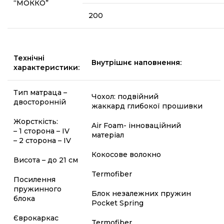
“МОККО”
200
Технічні
Внутрішнє наповнення:
характеристики:
Тип матраца –
Чохол: подвійний
двосторонній ​
жаккард глибокої прошивки
Жорсткість:
Air Foam- інноваційний
– 1 сторона – IV
матеріал
– 2 сторона – IV
Кокосове волокно
Висота – до 21 см
Termofiber
Посилення
пружинного
Блок незалежних пружин
блока
Pocket Spring
Єврокаркас
Termofiber