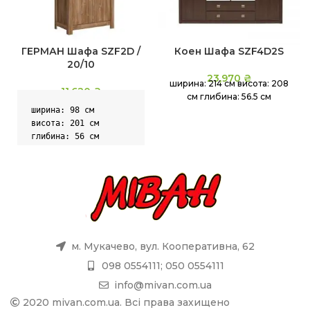
ГЕРМАН Шафа SZF2D /
Коен Шафа SZF4D2S
20/10
23,970
₴
ширина: 214 см висота: 208
11,620
₴
см глибина: 56.5 см
ширина: 98 см

висота: 201 см

глибина: 56 см
м. Мукачево, вул. Кооперативна, 62
098 0554111; 050 0554111
info@mivan.com.ua
2020 mivan.com.ua. Всі права захищено