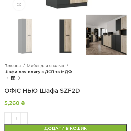
Натисніть, щоб збільшити
Головна
Меблі для спальні
Шафи для одягу з ДСП та МДФ
ОФIС НЬЮ Шафа SZF2D
5,260
₴
ДОДАТИ В КОШИК