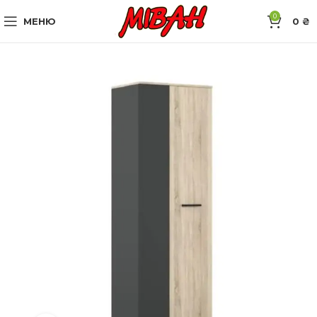
0
МЕНЮ
0
₴