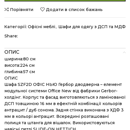
Порівняти
Додати в список бажань
Категорії:
Офісні меблі
,
Шафи для одягу з ДСП та МДФ
Share:
ОПИС
ширина:80 см
висота:224 см
глибина:57 см
ОПИС
Шафа SZF2D ОФІС НЬЮ Гербор дводверна – елемент
модульної системи Office New від фабрики Gerbor-
холдiнг. Корпус та фасад виготовляються з ламінованої
ДСП товщиною 16 мм в ефектній комбінації кольорів
антрацит / дуб сонома. Задня стінка виконана з ХДФ 3
мм в кольорі антрацит. Всередині розташовані
полиця та штанга для вішалок. Використовуються
навісні петлі SLIDE-ON HETTICH.