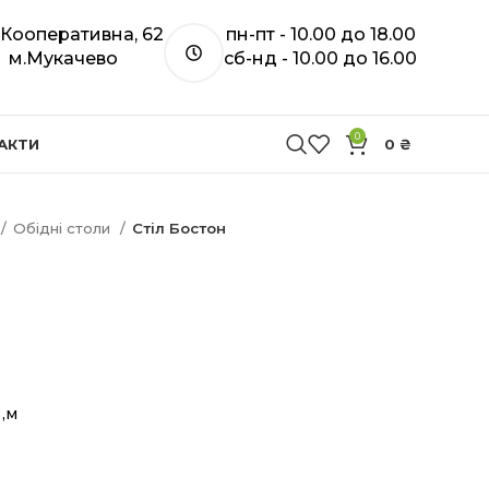
. Кооперативна, 62
пн-пт - 10.00 до 18.00
м.Мукачево
сб-нд - 10.00 до 16.00
0
АКТИ
0
₴
Обідні столи
Стіл Бостон
н
 ,м