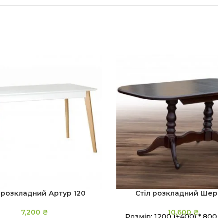
 розкладний Артур 120
Стіл розкладний Ше
7,200
₴
10,600
₴
Розмір: 1200 (+400) * 800,