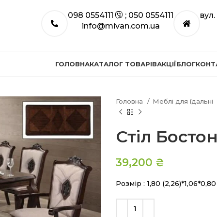
098 0554111
; 050 0554111
вул
info@mivan.com.ua
ГОЛОВНА
КАТАЛОГ ТОВАРІВ
АКЦІЇ
БЛОГ
КОНТ
Головна
Меблі для їдальні
Стіл Босто
39,200
₴
Розмір : 1,80 (2,26)*1,06*0,80