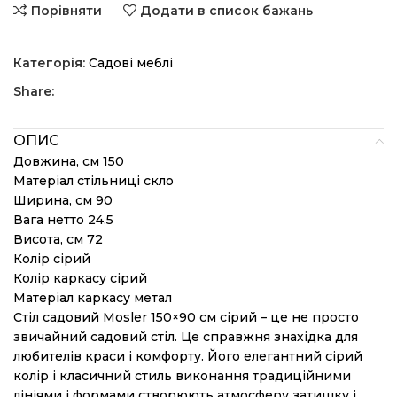
Порівняти
Додати в список бажань
Категорія:
Садові меблі
Share:
ОПИС
Довжина, см 150
Матеріал стільниці скло
Ширина, см 90
Вага нетто 24.5
Висота, см 72
Колір сірий
Колір каркасу сірий
Матеріал каркасу метал
Стіл садовий Mosler 150×90 см сірий – це не просто
звичайний садовий стіл. Це справжня знахідка для
любителів краси і комфорту. Його елегантний сірий
колір і класичний стиль виконання традиційними
лініями і формами створюють атмосферу затишку і