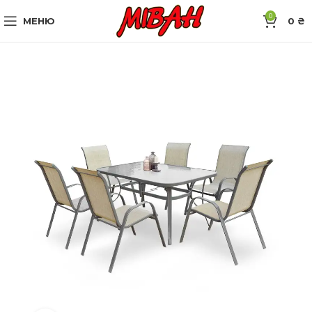
0
МЕНЮ
0
₴