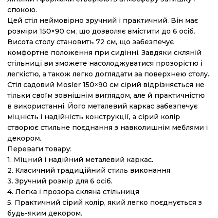
спокою.
Цей стіл неймовірно зручний і практичний. Він має
розміри 150×90 см, що дозволяє вмістити до 6 осіб.
Висота столу становить 72 см, що забезпечує
комфортне положення при сидінні. Завдяки скляній
стільниці ви зможете насолоджуватися прозорістю і
легкістю, а також легко доглядати за поверхнею столу.
Стіл садовий Mosler 150×90 см сірий відрізняється не
тільки своїм зовнішнім виглядом, але й практичністю
в використанні. Його металевий каркас забезпечує
міцність і надійність конструкції, а сірий колір
створює стильне поєднання з навколишнім меблями і
декором.
Переваги товару:
1. Міцний і надійний металевий каркас.
2. Класичний традиційний стиль виконання.
3. Зручний розмір для 6 осіб.
4. Легка і прозора скляна стільниця
5. Практичний сірий колір, який легко поєднується з
будь-яким декором.