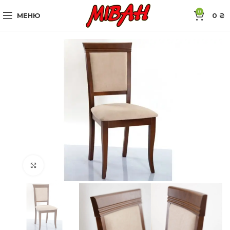
0
МЕНЮ
0
₴
Натисніть, щоб збільшити