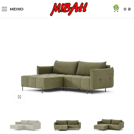
0
МЕНЮ
0
₴
Натисніть, щоб збільшити