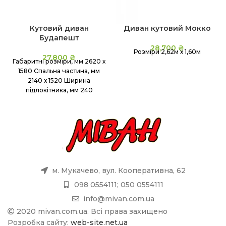
Кутовий диван
Диван кутовий Мокко
Будапешт
28,700
₴
Розміри 2,62м х 1,60м
27,800
₴
Габаритні розміри, мм 2620 х
1580 Спальна частина, мм
2140 х 1520 Ширина
підлокітника, мм 240
м. Мукачево, вул. Кооперативна, 62
098 0554111; 050 0554111
info@mivan.com.ua
2020 mivan.com.ua. Всі права захищено
Розробка сайту:
web-site.net.ua