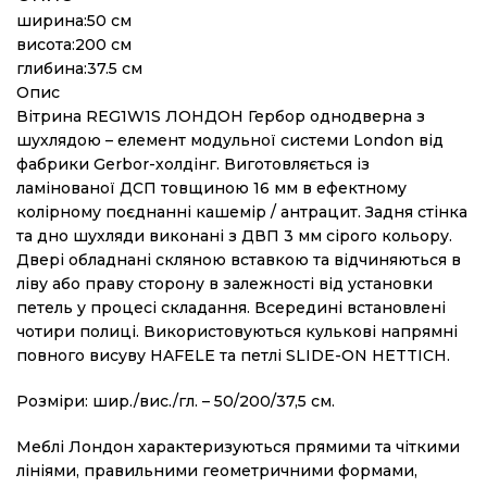
ширина:50 см
висота:200 см
глибина:37.5 см
Опис
Вітрина REG1W1S ЛОНДОН Гербор однодверна з
шухлядою – елемент модульної системи London від
фабрики Gerbor-холдiнг. Виготовляється із
ламінованої ДСП товщиною 16 мм в ефектному
колірному поєднанні кашемір / антрацит. Задня стінка
та дно шухляди виконані з ДВП 3 мм сірого кольору.
Двері обладнані скляною вставкою та відчиняються в
ліву або праву сторону в залежності від установки
петель у процесі складання. Всередині встановлені
чотири полиці. Використовуються кулькові напрямні
повного висуву HAFELE та петлі SLIDE-ON HETTICH.
Розміри: шир./вис./гл. – 50/200/37,5 см.
Меблі Лондон характеризуються прямими та чіткими
лініями, правильними геометричними формами,