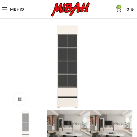
0
МЕНЮ
0
₴
Натисніть, щоб збільшити