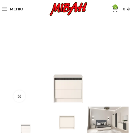
0
МЕНЮ
0
₴
Натисніть, щоб збільшити