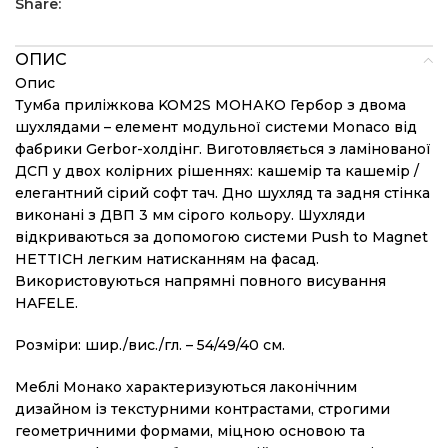
Share:
ОПИС
Опис
Тумба приліжкова KOM2S МОНАКО Гербор з двома
шухлядами – елемент модульної системи Monaco від
фабрики Gerbor-холдiнг. Виготовляється з ламінованої
ДСП у двох колірних рішеннях: кашемір та кашемір /
елегантний сірий софт тач. Дно шухляд та задня стінка
виконані з ДВП 3 мм сірого кольору. Шухляди
відкриваються за допомогою системи Push to Magnet
HETTICH легким натисканням на фасад.
Використовуються напрямні повного висування
HAFELE.
Розміри: шир./вис./гл. – 54/49/40 см.
Меблі Монако характеризуються лаконічним
дизайном із текстурними контрастами, строгими
геометричними формами, міцною основою та