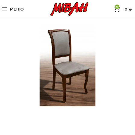
0
МЕНЮ
0
₴