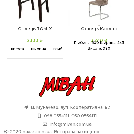
Стілець ТОМ-Х
Стілець Карлос
2,100
₴
3,240
₴
Глибина: 600
Ширина: 445
висота
Висота: 920
висота
ширина
глибина
сидіння
98 cm
49 cm
45 cm
47 cm
м. Мукачево, вул. Кооперативна, 62
098 0554111; 050 0554111
info@mivan.com.ua
2020 mivan.com.ua. Всі права захищено