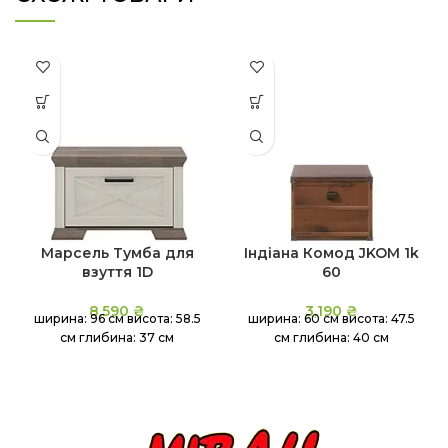
Марсель Тумба для
Індіана Комод JKOM 1k
взуття 1D
60
8,590
₴
3,190
₴
ширина: 96 см висота: 58.5
ширина: 60 ​​см висота: 47.5
см глибина: 37 см
см глибина: 40 см