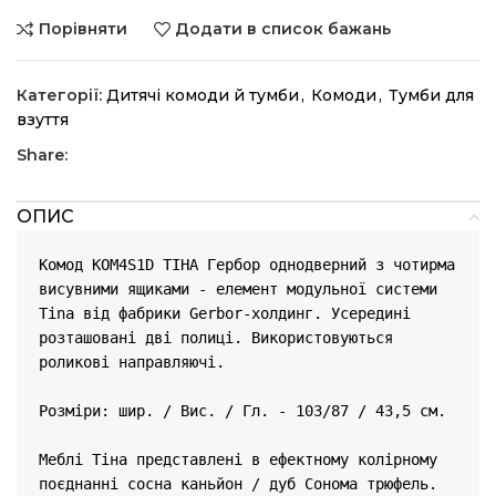
Порівняти
Додати в список бажань
Категорії:
Дитячі комоди й тумби
,
Комоди
,
Тумби для
взуття
Share:
ОПИС
Комод KOM4S1D ТІНА Гербор однодверний з чотирма 
висувними ящиками - елемент модульної системи 
Tina від фабрики Gerbor-холдинг. Усередині 
розташовані дві полиці. Використовуються 
роликові направляючі.

Розміри: шир. / Вис. / Гл. - 103/87 / 43,5 см.

Меблі Тіна представлені ​​в ефектному колірному 
поєднанні cосна каньйон / дуб Сонома трюфель. 