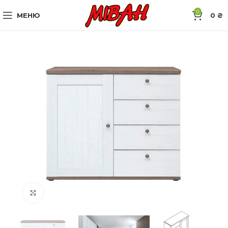
0
МЕНЮ
0
₴
Натисніть, щоб збільшити